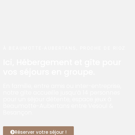
À BEAUMOTTE-AUBERTANS, PROCHE DE RIOZ
Ici, Hébergement et gîte pour
vos séjours en groupe.
En famille, entre amis ou inter-entreprise,
notre gîte accueille jusqu’à 14 personnes
pour un séjour détente, espace jeux à
Beaumotte-Aubertans entre Vesoul &
Besançon.
Réserver votre séjour !